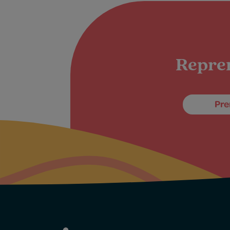
Repren
Pre