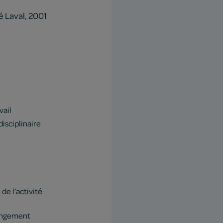
é Laval, 2001
vail
isciplinaire
e l’activité
angement