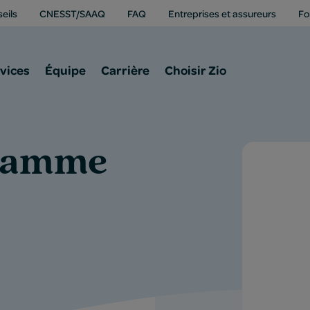
eils
CNESST/SAAQ
FAQ
Entreprises et assureurs
Fo
vices
Équipe
Carrière
Choisir Zio
flamme