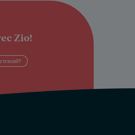
ec Zio!
 travail?