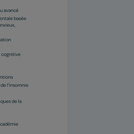
au avancé
mentale basée
anxieux,
ation
 cognitive
ntions
de l’insomnie
iques de la
 Académie