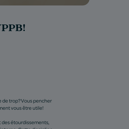
 VPPB!
re de trop? Vous pencher
ent vous être utile!
nt des étourdissements,