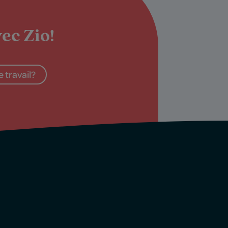
ec Zio!
 travail?