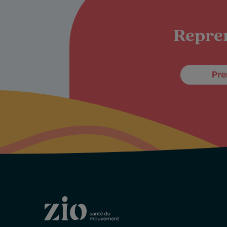
Repren
Pre