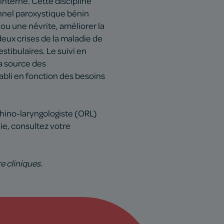
interne. Cette discipline
onnel paroxystique bénin
e ou une névrite, améliorer la
deux crises de la maladie de
tibulaires. Le suivi en
la source des
tabli en fonction des besoins
rhino-laryngologiste (ORL)
vie, consultez votre
e cliniques.