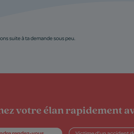
erons suite à ta demande sous peu.
ez votre élan rapidement av
ndre rendez-vous
Victime d’un accident de