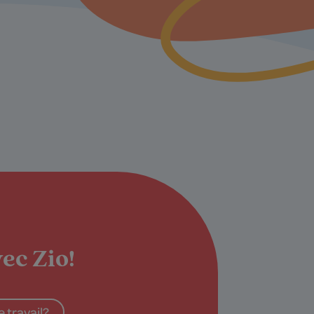
ec Zio!
 travail?