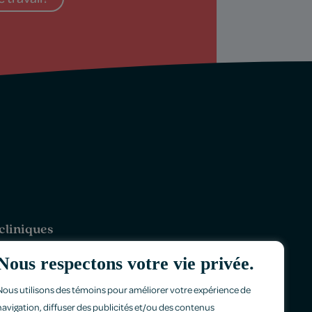
cliniques
riaville
Nous respectons votre vie privée.
-Rivières
Nous utilisons des témoins pour améliorer votre expérience de
ondville (boul. St-Joseph)
navigation, diffuser des publicités et/ou des contenus