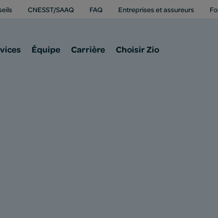
eils
CNESST/SAAQ
FAQ
Entreprises et assureurs
Fo
vices
Équipe
Carrière
Choisir Zio