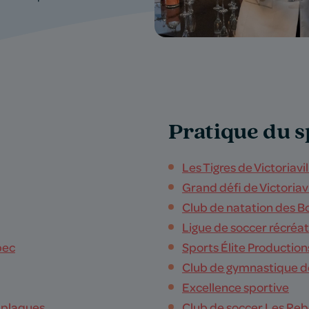
Pratique du s
Les Tigres de Victoriavil
Grand défi de Victoriavi
Club de natation des B
Ligue de soccer récréat
bec
Sports Élite Production
Club de gymnastique d
Excellence sportive
n plaques
Club de soccer Les Rebe