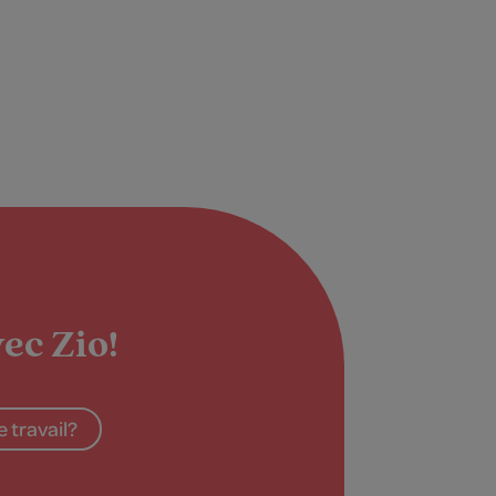
ec Zio!
 travail?