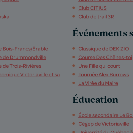
Club CITIUS
aska
Club de trail 3R
Événements s
 Bois-Francs/Érable
Classique de DEK ZIO
e de Drummondville
Course Des Chênes-toi
de Trois-Rivières
Une Fille qui court
mique Victoriaville et sa
Tournée Alex Burrows
La Virée du Maire
Éducation
École secondaire Le Bo
Cégep de Victoriaville
Université du Québec à 