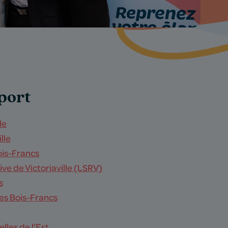
port
le
lle
ois-Francs
ive de Victoriaville (LSRV)
s
es Bois-Francs
lles de l’Est