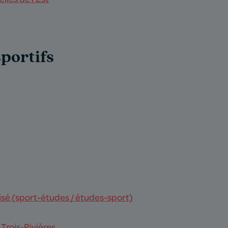
portifs
isé (sport-études / études-sport)
Trois-Rivières