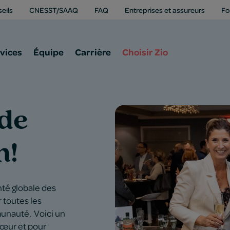
eils
CNESST/SAAQ
FAQ
Entreprises et assureurs
Fo
vices
Équipe
Carrière
Choisir Zio
 de
n!
té globale des
r toutes les
munauté. Voici un
cœur et pour