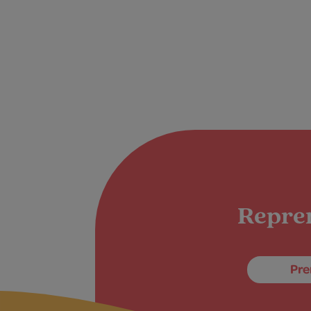
Repren
Pre