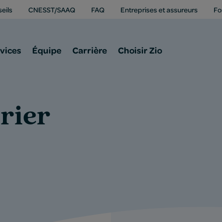
eils
CNESST/SAAQ
FAQ
Entreprises et assureurs
Fo
vices
Équipe
Carrière
Choisir Zio
rier