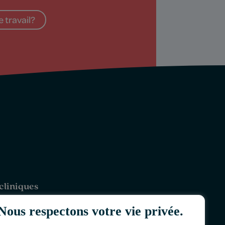
 travail?
cliniques
riaville
Nous respectons votre vie privée.
-Rivières