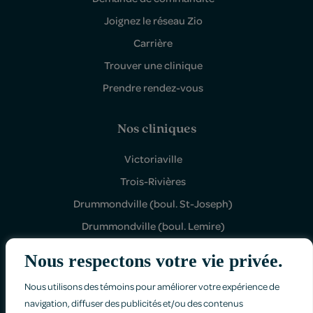
Joignez le réseau Zio
Carrière
Trouver une clinique
Prendre rendez-vous
Nos cliniques
Victoriaville
Trois-Rivières
Drummondville (boul. St-Joseph)
Drummondville (boul. Lemire)
Shawinigan Sud
Nous respectons votre vie privée.
Nous utilisons des témoins pour améliorer votre expérience de
navigation, diffuser des publicités et/ou des contenus