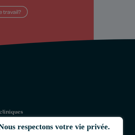
 travail?
cliniques
riaville
Nous respectons votre vie privée.
-Rivières