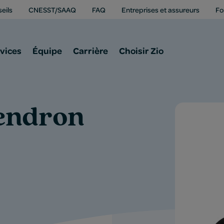
eils
CNESST/SAAQ
FAQ
Entreprises et assureurs
Fo
vices
Équipe
Carrière
Choisir Zio
endron