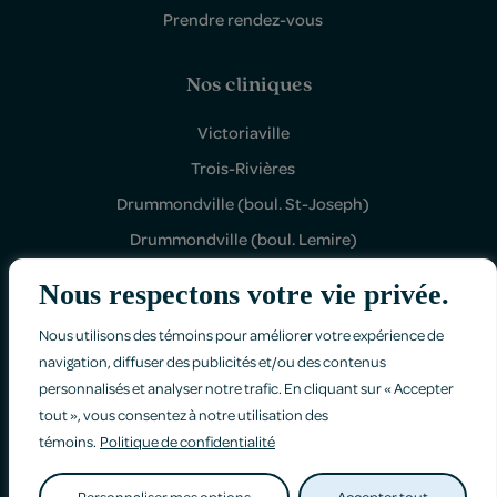
Prendre rendez-vous
Nos cliniques
Victoriaville
Trois-Rivières
Drummondville (boul. St-Joseph)
Drummondville (boul. Lemire)
Shawinigan Sud
Nous respectons votre vie privée.
Nous utilisons des témoins pour améliorer votre expérience de
navigation, diffuser des publicités et/ou des contenus
personnalisés et analyser notre trafic. En cliquant sur « Accepter
tout », vous consentez à notre utilisation des
Politique de confidentialité
témoins.
Politique de confidentialité
Faites-nous part de vos commentaires
Personnaliser mes options
Accepter tout