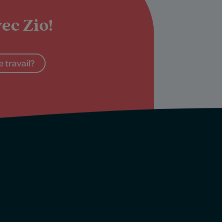
ec Zio!
 travail?