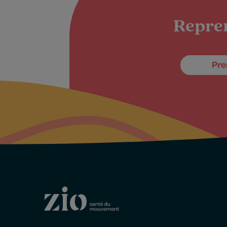
Repren
Pre