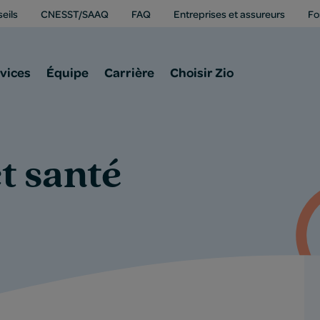
eils
CNESST/SAAQ
FAQ
Entreprises et assureurs
Fo
vices
Équipe
Carrière
Choisir Zio
t santé