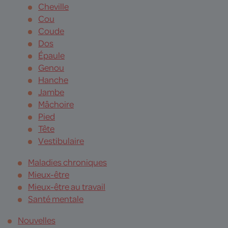
Cheville
Cou
Coude
Dos
Épaule
Genou
Hanche
Jambe
Mâchoire
Pied
Tête
Vestibulaire
Maladies chroniques
Mieux-être
Mieux-être au travail
Santé mentale
Nouvelles