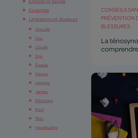
Enfants et famille
CONSEILS SA
Expertise
PRÉVENTION 
Limitations et douleurs
BLESSURES
Cheville
Cou
La ténosyno
Coude
comprendre,
Dos
Épaule
Genou
Hanche
Jambe
Mâchoire
Pied
Tête
Vestibulaire