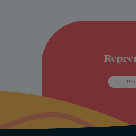
Repren
Pre