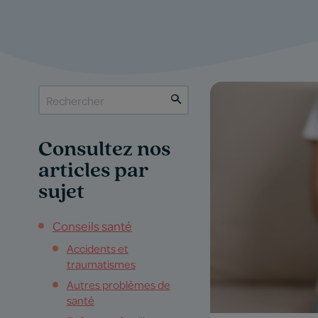
Consultez nos
articles par
sujet
Conseils santé
Accidents et
traumatismes
Autres problèmes de
santé