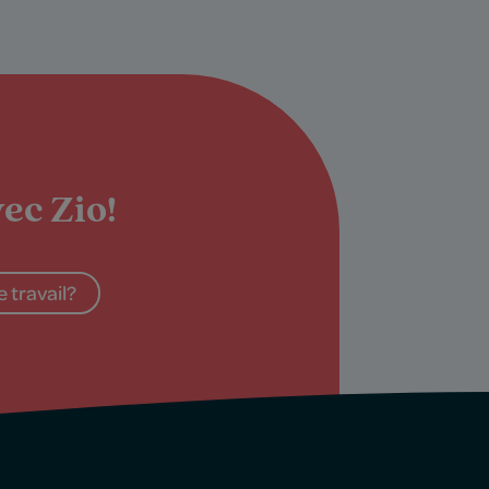
ec Zio!
 travail?