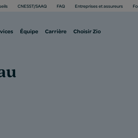
eils
CNESST/SAAQ
FAQ
Entreprises et assureurs
Fo
vices
Équipe
Carrière
Choisir Zio
au