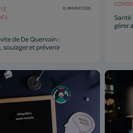
CONSEI
8 JANVIER 2026
NTÉ
Santé 
DES
gérer
vite de De Quervain :
 soulager et prévenir