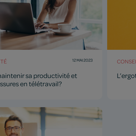
12 MAI 2023
NTÉ
CONSEI
ntenir sa productivité et
L’ergo
essures en télétravail?