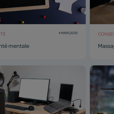
4 MARS 2025
NTÉ
CONSEI
anté mentale
Massag