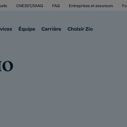
eils
CNESST/SAAQ
FAQ
Entreprises et assureurs
Fo
vices
Équipe
Carrière
Choisir Zio
IO