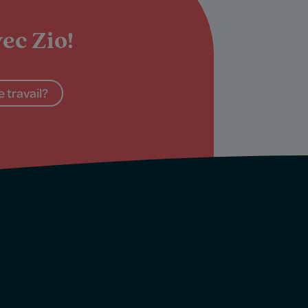
ec Zio!
 travail?