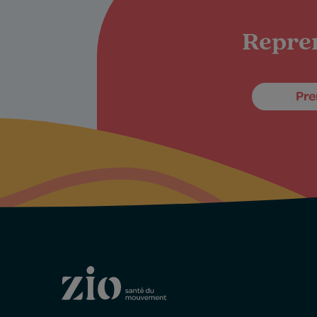
Repren
Pre