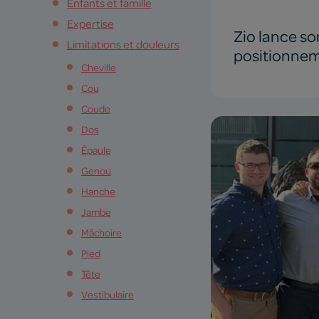
Enfants et famille
Expertise
Zio lance s
Limitations et douleurs
positionneme
Cheville
Cou
Coude
Dos
Épaule
Genou
Hanche
Jambe
Mâchoire
Pied
Tête
Vestibulaire