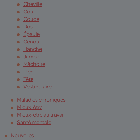
Cheville
Cou
Coude
Dos
Épaule
Genou
Hanche
Jambe
Mâchoire
Pied
Tête
Vestibulaire
Maladies chroniques
Mieux-être
Mieux-être au travail
Santé mentale
Nouvelles