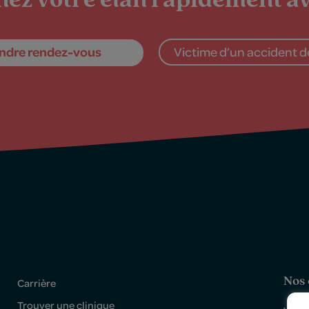
ez votre élan rapidement av
ndre rendez-vous
Victime d’un accident de
Nos 
Carrière
Trouver une clinique