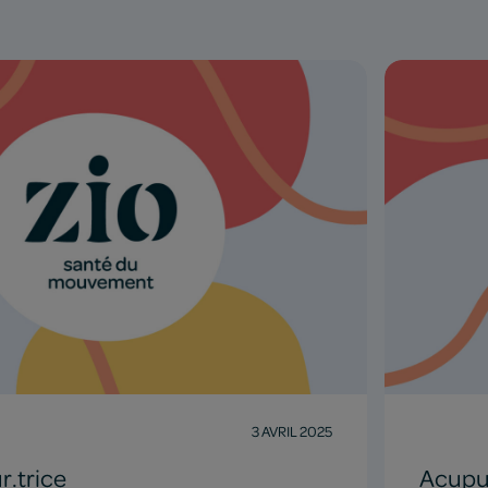
3 AVRIL 2025
.trice
Acupu