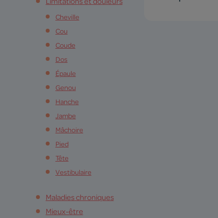
Limitations et douleurs
Cheville
Cou
Coude
Dos
Épaule
Genou
Hanche
Jambe
Mâchoire
Pied
Tête
Vestibulaire
Maladies chroniques
Mieux-être