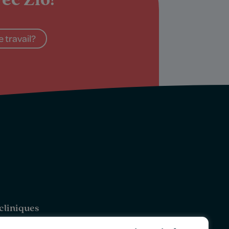
ec Zio!
 travail?
cliniques