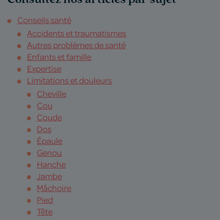
Conseils santé
Accidents et traumatismes
Autres problèmes de santé
Enfants et famille
Expertise
Limitations et douleurs
Cheville
Cou
Coude
Dos
Épaule
Genou
Hanche
Jambe
Mâchoire
Pied
Tête