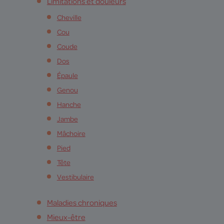
Limitations et douleurs
Cheville
Cou
Coude
Dos
Épaule
Genou
Hanche
Jambe
Mâchoire
Pied
Tête
Vestibulaire
Maladies chroniques
Mieux-être