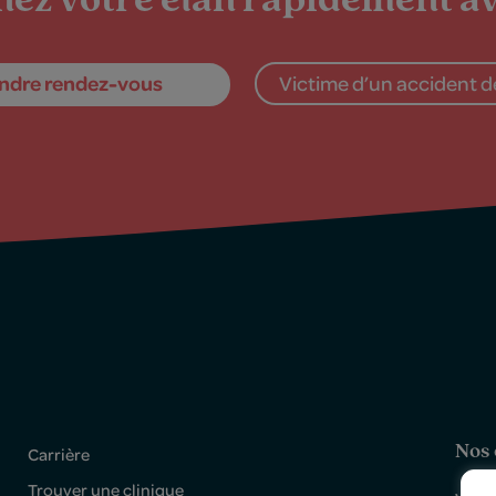
ez votre élan rapidement av
ndre rendez-vous
Victime d’un accident de
Nos 
Carrière
Trouver une clinique