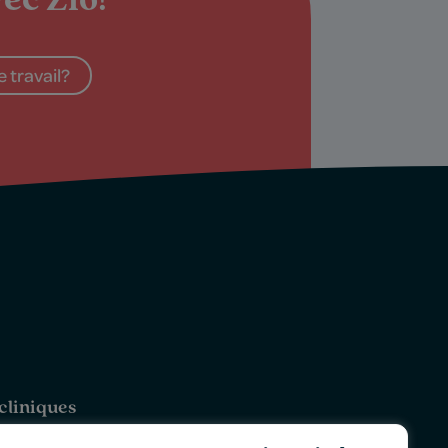
ec Zio!
 travail?
cliniques