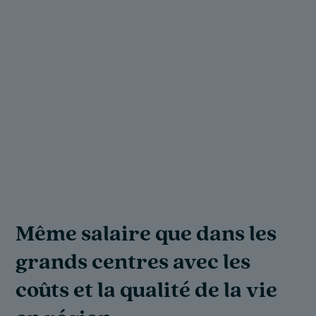
Même salaire que dans les
Prise de rendez-vous
On a de la dispo en physio à
grands centres avec les
Zio à la maison
Reprenez votre élan!
simple et rapide en ligne!
Trois-Rivières!
coûts et la qualité de la vie