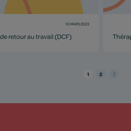
10 MARS 2023
e retour au travail (DCF)
Thérap
1
2
Suivant
»