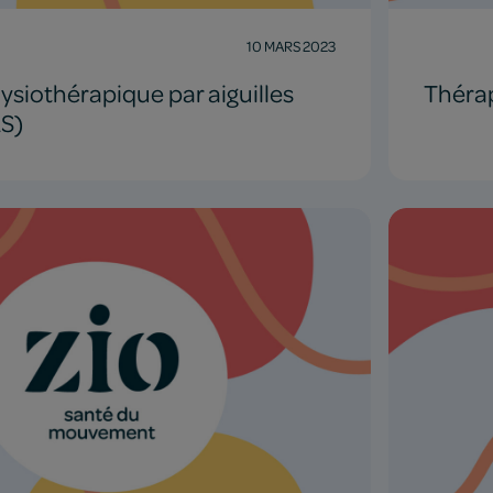
10 MARS 2023
siothérapique par aiguilles
Théra
S)