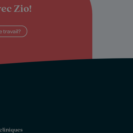
ec Zio!
 travail?
cliniques