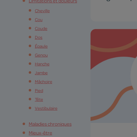
Limitations et douleurs
Cheville
Cou
Coude
Dos
Épaule
Genou
Hanche
Jambe
Mâchoire
Pied
Tête
Vestibulaire
Maladies chroniques
Mieux-être