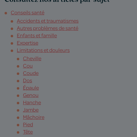
Conseils santé
Accidents et traumatismes
Autres problèmes de santé
Enfants et famille
Expertise
Limitations et douleurs
Cheville
Cou
Coude
Dos
Épaule
Genou
Hanche
Jambe
Mâchoire
Pied
Tête