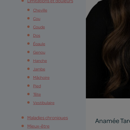
Limitations et douleurs
Cheville
Cou
Coude
Dos
Épaule
Genou
Hanche
Jambe
Mâchoire
Pied
Tête
Vestibulaire
Maladies chroniques
Anamée Tar
Mieux-être