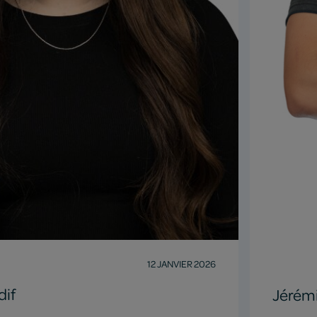
12 JANVIER 2026
dif
Jérém